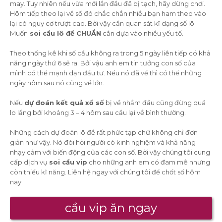
may. Tuy nhiên nếu vừa mới lần đầu đã bị tạch, hãy dừng chơi.
Hôm tiếp theo lại về số đó chắc chắn nhiều bạn ham theo vào
lại có nguy cơ trượt cao. Bởi vậy cần quan sát kĩ dạng số lô.
Muốn
soi cầu lô đề CHUẨN
cần dựa vào nhiều yếu tố.
Theo thống kê khi số cầu không ra trong 5 ngày liên tiếp có khả
năng ngày thứ 6 sẽ ra. Bởi vậu anh em tin tưởng con số của
mình có thể mạnh dạn đầu tư. Nếu nó đã về thì có thể những
ngày hôm sau nó cũng về lớn.
Nếu
dự đoán kết quả xổ số
bị về nhầm đầu cũng đừng quá
lo lắng bởi khoảng 3 – 4 hôm sau cầu lại về bình thường.
Những cách dự đoán lô đề rất phức tạp chứ không chỉ đơn
giản như vậy. Nó đòi hỏi người có kinh nghiệm và khả năng
nhạy cảm với biến động của các con số. Bởi vậy chúng tôi cung
cấp dịch vụ
soi cầu vip
cho những anh em có đam mê nhưng
còn thiếu kĩ năng. Liên hệ ngay với chúng tôi để chốt số hôm
nay.
cầu vip ăn ngay