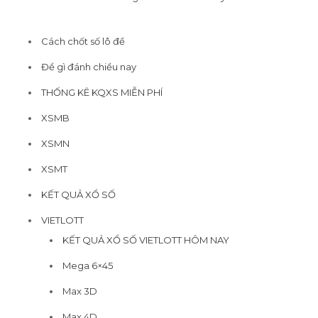
Cách chốt số lô đề
Đề gì đánh chiều nay
THỐNG KÊ KQXS MIỄN PHÍ
XSMB
XSMN
XSMT
KẾT QUẢ XỔ SỐ
VIETLOTT
KẾT QUẢ XỔ SỐ VIETLOTT HÔM NAY
Mega 6×45
Max 3D
Max 4D