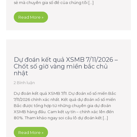
sẻ mà chuyên gia số đề của chúng tôi […]
Read More »
Dự đoán kết quả XSMB 7/11/2026 –
Chốt số giờ vàng miền bắc chủ
nhật
2 Bình luận
Dự đoán kết quả XSMB 7/11. Dự đoán xổ số miền Bắc
7/11/2026 chính xác nhất. Kết quả dự đoán xổ số miền
Bắc được tổng hợp từ những chuyên gia dự đoán
XSMB hàng đầu. Cam kết uy tín – chính xác lên đến
80%. Tham khảo ngay soi cầu lô dự đoán kết […]
Read More »