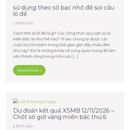
sử dụng theo sổ bạc nhớ để soi cầu
lô đề
2 Bình luận
Cách tính số lô đề là gì? Các công thức quy luật xổ số
Miền Bắc là như thế nào? Vì sao chúng lại được các
cược thủ tìm kiếm trong thời gian gần đây nhiều đến
như vậy? Đó là những bí kíp vô cùng quan trọng để làm
nên thành công trong mỗi cuộc […]
Read More »
Dự đoán kết quả XSMB 12/11/2026 –
Chốt số giờ vàng miền bắc thứ 6
2 Bình luận