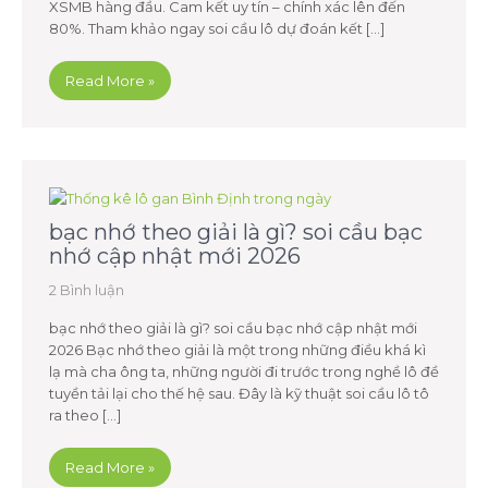
XSMB hàng đầu. Cam kết uy tín – chính xác lên đến
80%. Tham khảo ngay soi cầu lô dự đoán kết […]
Read More »
bạc nhớ theo giải là gì? soi cầu bạc
nhớ cập nhật mới 2026
2 Bình luận
bạc nhớ theo giải là gì? soi cầu bạc nhớ cập nhật mới
2026 Bạc nhớ theo giải là một trong những điều khá kì
lạ mà cha ông ta, những người đi trước trong nghề lô đề
tuyền tải lại cho thế hệ sau. Đây là kỹ thuật soi cầu lô tô
ra theo […]
Read More »