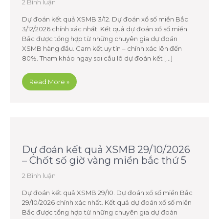
2 Bình luận
Dự đoán kết quả XSMB 3/12. Dự đoán xổ số miền Bắc
3/12/2026 chính xác nhất. Kết quả dự đoán xổ số miền
Bắc được tổng hợp từ những chuyên gia dự đoán
XSMB hàng đầu. Cam kết uy tín – chính xác lên đến
80%. Tham khảo ngay soi cầu lô dự đoán kết […]
Read More »
Dự đoán kết quả XSMB 29/10/2026
– Chốt số giờ vàng miền bắc thứ 5
2 Bình luận
Dự đoán kết quả XSMB 29/10. Dự đoán xổ số miền Bắc
29/10/2026 chính xác nhất. Kết quả dự đoán xổ số miền
Bắc được tổng hợp từ những chuyên gia dự đoán