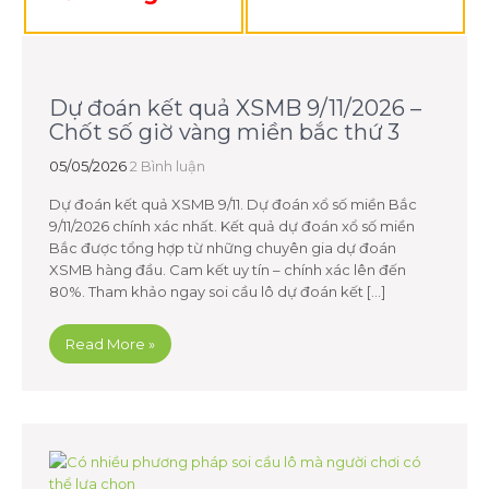
Dự đoán kết quả XSMB 9/11/2026 –
Chốt số giờ vàng miền bắc thứ 3
05/05/2026
2 Bình luận
Dự đoán kết quả XSMB 9/11. Dự đoán xổ số miền Bắc
9/11/2026 chính xác nhất. Kết quả dự đoán xổ số miền
Bắc được tổng hợp từ những chuyên gia dự đoán
XSMB hàng đầu. Cam kết uy tín – chính xác lên đến
80%. Tham khảo ngay soi cầu lô dự đoán kết […]
Read More »