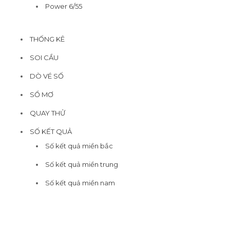
Power 6/55
THỐNG KÊ
SOI CẦU
DÒ VÉ SỐ
SỔ MƠ
QUAY THỬ
SỐ KẾT QUẢ
Số kết quả miền bắc
Số kết quả miền trung
Số kết quả miền nam