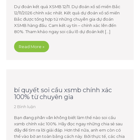
Dự đoán kết quả XSMB 12/11. Dự đoán xổ số miền Bắc
12/11/2026 chính xác nhất. Kết quả dự đoán xổ số miền
Bắc được tổng hợp từ những chuyên gia dự đoán
XSMB hàng đầu. Cam kết uy tín – chính xác lên đến
80%. Tham khảo ngay soi cầu lô dự đoán kết […]
Read More »
bí quyết soi cầu xsmb chính xác
100% từ chuyên gia
2 Bình luận
Bạn đang phân vân không biết làm thế nào soi cầu
xsmb chính xác 100%. Hãy đọc ngay những chia sẻ sau
đây để tìm ra lời giải đáp. Hơn thế nữa, anh em còn có
thể vào bờ an toàn bằng cách này. Bởi thực tế, các chia