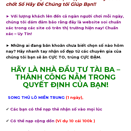
chốt Số Hãy Để Chúng tôi Giúp Bạn!!
► Với lượng khách lên đến cả ngàn người chơi mỗi ngày,
chúng tôi dám đảm bảo rằng đây là website soi chuẩn
xác trong các site có trên thị trường hiện nay! Chuẩn
xác – Uy Tín!
► Những ai đang băn khoăn chưa biết chọn số nào hôm
nay? Hãy nhanh tay nhận số đẹp từ các chuyên gia của
chúng tôi bạn sẽ ăn
CỰC TO, trúng CỰC ĐẬM
.
HÃY LÀ NHÀ ĐẦU TƯ TÀI BA –
THÀNH CÔNG NẰM TRONG
QUYẾT ĐỊNH CỦA BẠN!
SONG THỦ LÔ MIỀN TRUNG
(1 ngày),
✔
Các bạn có thể nạp thẻ nhận số vào mọi lúc
✔
Có thể nạp cộng dồn
(Ví dụ 10 cái 100k )