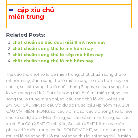
⇒
cặp xỉu chủ
miền trung
Related Posts:
chốt chuẩn sớ đầu đuôi giải 8 mt hôm nay
chốt chuẩn song thủ lô mn hôm nay
chốt chuẩn song thủ lô kép mb hôm nay
chốt chuẩn song thủ lô mb hôm nay
Thẻ:
cao thu chot so lo de mien trung
,
chốt chuẩn song thủ lô
mt hôm nay
,
đánh song thủ lô miền trung
,
so dep hom nay soi
cau lo
,
soi cầu song thủ lô nuôi khung 3 ngày
,
soi cau song thu
lo sieu hang co 1 k 2
,
Soi cầu song thủ lô tô mt miễn phí
,
soi cau
song thu lo trung mien phi
,
soi cầu song thủ lô vip
,
Soi cầu stl
247
,
SOI CẦU VIP
,
soi cầu víp dự đoán
,
soi cầu víp hôm nay
,
SOI
CẦU VÍP MIỀN TRUNG
,
soi cau vip mt
,
soi cầu víp song thủ lô
,
Soi
cầu xổ số dự đoán Miền Trung
,
soi cầu xổ số miền trung
,
soi cầu
xsmt
,
Soi Cầu XSMT Chính Xác
,
Soi cầu XSMT hôm nay miễn
phí
,
soi đề miền trung chuẩn
,
SOI ĐỀ VIP MT
,
soi kep song thu lo
mt
,
soi lô đề song thủ lô mt
,
soi song thu lo
,
soi song thủ lô miền