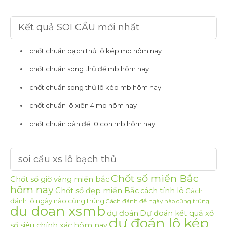
Kết quả SOI CẦU mới nhất
chốt chuẩn bạch thủ lô kép mb hôm nay
chốt chuẩn song thủ đề mb hôm nay
chốt chuẩn song thủ lô kép mb hôm nay
chốt chuẩn lô xiên 4 mb hôm nay
chốt chuẩn dàn đề 10 con mb hôm nay
soi cầu xs lô bạch thủ
Chốt số miền Bắc
Chốt số giờ vàng miền bắc
hôm nay
Chốt số đẹp miền Bắc
cách tính lô
Cách
đánh lô ngày nào cũng trúng
Cách đánh đề ngày nào cũng trúng
du doan xsmb
dự đoán
Dự đoán kết quả xổ
dự đoán lô kép
số siêu chính xác hôm nay