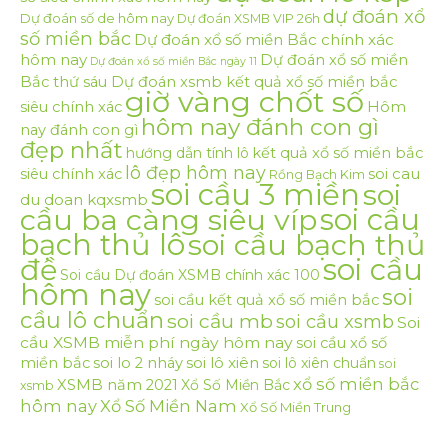
dự đoán xổ
Dự đoán số de hôm nay
Dự đoán XSMB VIP 26h
số miền bắc
Dự đoán xổ số miền Bắc chính xác
hôm nay
Dự đoán xổ số miền
Dự đoán xổ số miền Bắc ngày 11
Bắc thứ sáu Dự đoán xsmb kết quả xổ số miền bắc
giờ vàng chốt số
siêu chính xác
Hôm
hôm nay đánh con gì
nay đánh con gì
đẹp nhất
hướng dẫn tính lô
kết quả xổ số miền bắc
lô đẹp hôm nay
soi cau
siêu chính xác
Rồng Bạch Kim
soi cầu 3 miền
soi
du doan kqxsmb
cầu ba càng siêu víp
soi cầu
bạch thủ lô
soi cầu bạch thủ
đề
soi cầu
Soi cầu Dự đoán XSMB chính xác 100
hôm nay
soi
soi cầu kết quả xổ số miền bắc
cầu lô chuẩn
soi cầu mb
soi cầu xsmb
Soi
cầu XSMB miễn phí ngày hôm nay
soi cầu xổ số
soi lô xiên
miền bắc
soi lo 2 nháy
soi lô xiên chuẩn
soi
xổ số miền bắc
XSMB năm 2021
Xổ Số Miền Bắc
xsmb
hôm nay
Xổ Số Miền Nam
Xổ Số Miền Trung