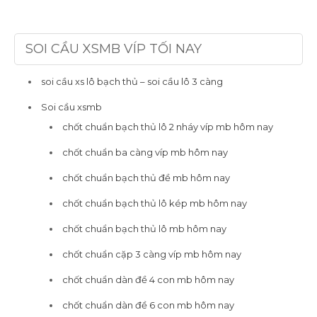
SOI CẦU XSMB VÍP TỐI NAY
soi cầu xs lô bạch thủ – soi cầu lô 3 càng
Soi cầu xsmb
chốt chuẩn bạch thủ lô 2 nháy víp mb hôm nay
chốt chuẩn ba càng víp mb hôm nay
chốt chuẩn bạch thủ đề mb hôm nay
chốt chuẩn bạch thủ lô kép mb hôm nay
chốt chuẩn bạch thủ lô mb hôm nay
chốt chuẩn cặp 3 càng víp mb hôm nay
chốt chuẩn dàn đề 4 con mb hôm nay
chốt chuẩn dàn đề 6 con mb hôm nay