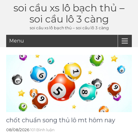
Skip
soi cầu xs lô bạch thủ –
to
content
soi cầu lô 3 càng
soi cầu xs lô bạch thủ – soi cầu lô 3 càng
Menu
chốt chuẩn song thủ lô mt hôm nay
08/08/2026
101 Bình luận