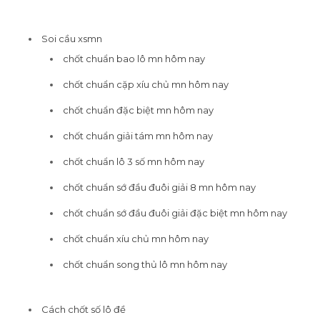
Soi cầu xsmn
chốt chuẩn bao lô mn hôm nay
chốt chuẩn cặp xíu chủ mn hôm nay
chốt chuẩn đặc biệt mn hôm nay
chốt chuẩn giải tám mn hôm nay
chốt chuẩn lô 3 số mn hôm nay
chốt chuẩn sớ đầu đuôi giải 8 mn hôm nay
chốt chuẩn sớ đầu đuôi giải đặc biệt mn hôm nay
chốt chuẩn xíu chủ mn hôm nay
chốt chuẩn song thủ lô mn hôm nay
Cách chốt số lô đề