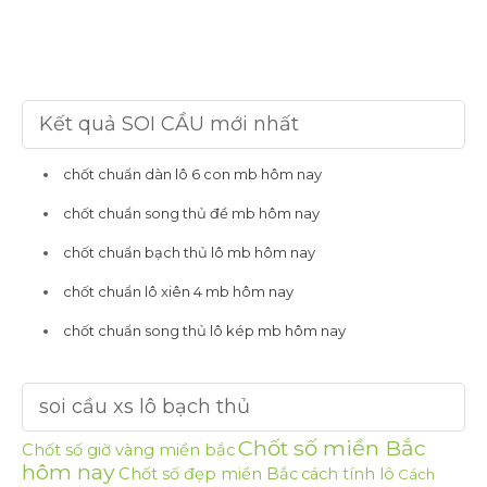
Kết quả SOI CẦU mới nhất
chốt chuẩn dàn lô 6 con mb hôm nay
chốt chuẩn song thủ đề mb hôm nay
chốt chuẩn bạch thủ lô mb hôm nay
chốt chuẩn lô xiên 4 mb hôm nay
chốt chuẩn song thủ lô kép mb hôm nay
soi cầu xs lô bạch thủ
Chốt số miền Bắc
Chốt số giờ vàng miền bắc
hôm nay
Chốt số đẹp miền Bắc
cách tính lô
Cách