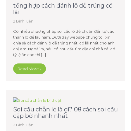
tổng hợp cách đánh lô dễ trúng có
lãi
2 Bình luận
Có nhiều phương pháp soi cầu lô đề chuẩn đến từ các
thánh lô đề lâu năm. Dưới đây website chúng tôi xin
chia sẻ cách đánh lô dễ trúng nhất, có lãi nhất cho anh
chị em. Ngoài ra, nếu có nhu cầu tìm địa chỉ nhà cái có
tỷ lệ ăn cao thì […]
Read More »
Soi cầu chẵn lẻ là gì? 08 cách soi cầu
cập bờ nhanh nhất
2 Bình luận