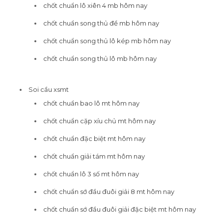
chốt chuẩn lô xiên 4 mb hôm nay
chốt chuẩn song thủ đề mb hôm nay
chốt chuẩn song thủ lô kép mb hôm nay
chốt chuẩn song thủ lô mb hôm nay
Soi cầu xsmt
chốt chuẩn bao lô mt hôm nay
chốt chuẩn cặp xíu chủ mt hôm nay
chốt chuẩn đặc biệt mt hôm nay
chốt chuẩn giải tám mt hôm nay
chốt chuẩn lô 3 số mt hôm nay
chốt chuẩn sớ đầu đuôi giải 8 mt hôm nay
chốt chuẩn sớ đầu đuôi giải đặc biệt mt hôm nay