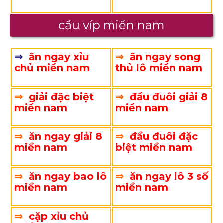
cầu víp miền nam
⇒
ăn ngay xỉu
⇒
ăn ngay song
chủ miền nam
thủ lô miền nam
⇒
giải đặc biệt
⇒
đầu đuôi giải 8
miền nam
miền nam
⇒
ăn ngay giải 8
⇒
đầu đuôi đặc
miền nam
biệt miền nam
⇒
ăn ngay bao lô
⇒
ăn ngay lô 3 số
miền nam
miền nam
⇒
cặp xỉu chủ