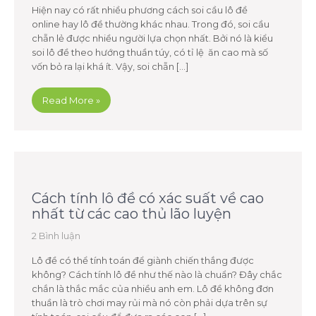
Hiện nay có rất nhiều phương cách soi cầu lô đề
online hay lô đề thường khác nhau. Trong đó, soi cầu
chẵn lẻ được nhiều người lựa chọn nhất. Bởi nó là kiểu
soi lô đề theo hướng thuần túy, có tỉ lệ ăn cao mà số
vốn bỏ ra lại khá ít. Vậy, soi chẵn […]
Read More »
Cách tính lô đề có xác suất về cao
nhất từ các cao thủ lão luyện
2 Bình luận
Lô đề có thể tính toán để giành chiến thắng được
không? Cách tính lô đề như thế nào là chuẩn? Đây chắc
chắn là thắc mắc của nhiều anh em. Lô đề không đơn
thuần là trò chơi may rủi mà nó còn phải dựa trên sự